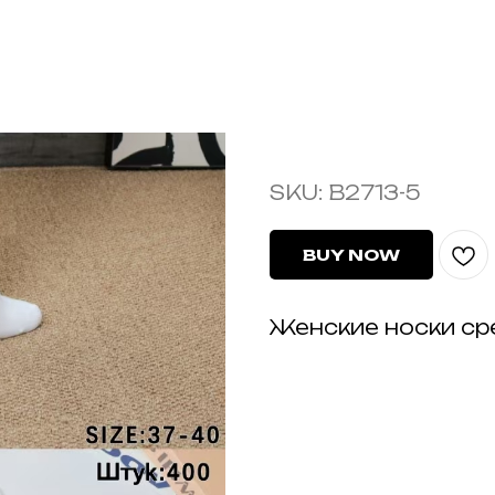
B2713-5
SKU:
B2713-5
BUY NOW
Женские носки ср