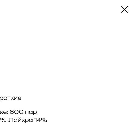
роткие
ке: 600 пар
6% Лайкра 14%