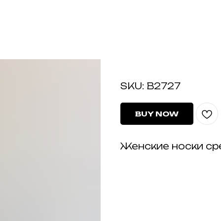
B2727
SKU:
B2727
BUY NOW
Женские носки ср