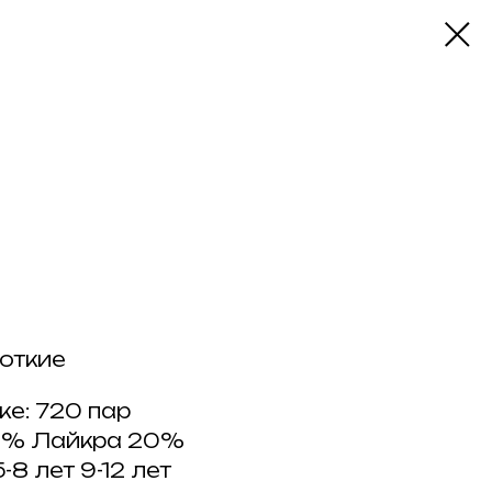
откие
е: 720 пар
80% Лайкра 20%
-8 лет 9-12 лет